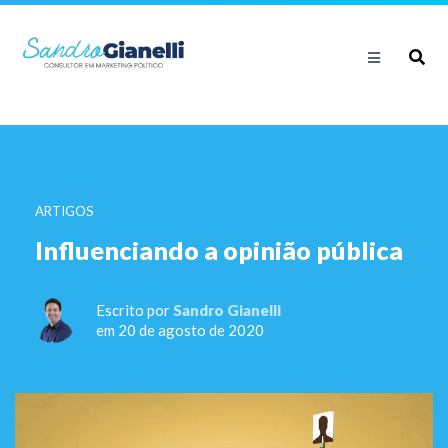
ARTIGOS
Influenciando a opinião pública
Escrito por
Sandro Gianelli
em 20 de agosto de 2020